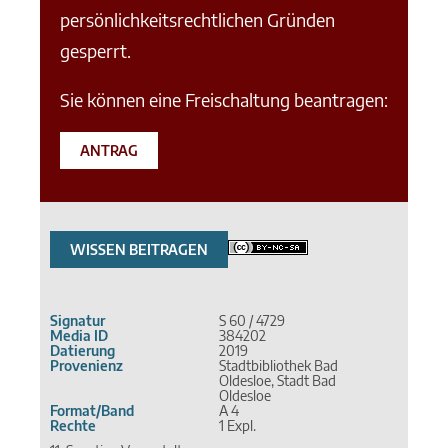
persönlichkeitsrechtlichen Gründen
gesperrt.
Sie können eine Freischaltung beantragen:
ANTRAG
WISSEN BEITRAGEN
Signatur
S 60 / 4729
Media ID
384202
Datierung
2019
Provenienz
Stadtbibliothek Bad
Oldesloe, Stadt Bad
Oldesloe
Format/Band
A 4
Rechte
1 Expl.