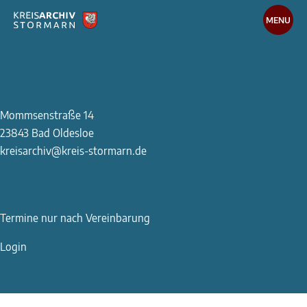
MENU
Recherche
Kreisarchiv Stormarn
Medien-Datenbank
Online Recherche
Mommsenstraße 14
Arbeiten im Archiv
23843 Bad Oldesloe
Wissenteilen
kreisarchiv@kreis-stormarn.de
Öffnungszeiten
Das Kreisarchiv
Die Arbeit des Archivs
Termine nur nach Vereinbarung
Publikationen
Login
Bibliothek
Für Schulen und Studierende