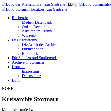
Menu
Recherche
Medien-Datenbank
Online Recherche
Arbeiten im Archiv
Wissenteilen
Das Kreisarchiv
Die Arbeit des Archivs
Publikationen
Bibliothek
Für Schulen und Studierende
Archive in Stormarn
Kontakt
Impressum
Datenschutz
Login
NONE
Kreisarchiv Stormarn
Mommsenstraße 14