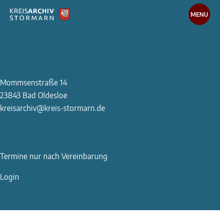
MENU
Recherche
Kreisarchiv Stormarn
Medien-Datenbank
Online Recherche
Mommsenstraße 14
Arbeiten im Archiv
23843 Bad Oldesloe
Wissenteilen
kreisarchiv@kreis-stormarn.de
Öffnungszeiten
Das Kreisarchiv
Die Arbeit des Archivs
Termine nur nach Vereinbarung
Publikationen
Login
Bibliothek
Für Schulen und Studierende