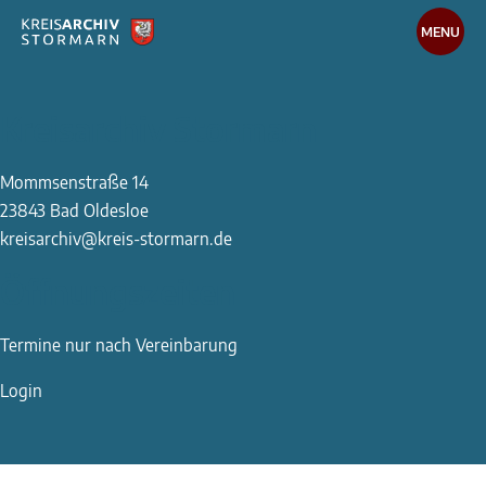
MENU
Recherche
Kreisarchiv Stormarn
Medien-Datenbank
Online Recherche
Mommsenstraße 14
Arbeiten im Archiv
23843 Bad Oldesloe
Wissenteilen
kreisarchiv@kreis-stormarn.de
Öffnungszeiten
Das Kreisarchiv
Die Arbeit des Archivs
Termine nur nach Vereinbarung
Publikationen
Login
Bibliothek
Für Schulen und Studierende