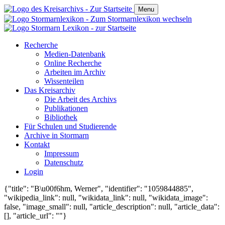
Menu
Recherche
Medien-Datenbank
Online Recherche
Arbeiten im Archiv
Wissenteilen
Das Kreisarchiv
Die Arbeit des Archivs
Publikationen
Bibliothek
Für Schulen und Studierende
Archive in Stormarn
Kontakt
Impressum
Datenschutz
Login
{"title": "B\u00f6hm, Werner", "identifier": "1059844885",
"wikipedia_link": null, "wikidata_link": null, "wikidata_image":
false, "image_small": null, "article_description": null, "article_data":
[], "article_url": ""}