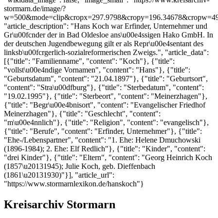
stormarn.de/image/?
w=500&mode=clip&cropx=297.9798&cropy=196.34678&cropw=49
"article_description": "Hans Koch war Erfinder, Unternehmer und
Gr\u00fcnder der in Bad Oldesloe ans\u00e4ssigen Hako GmbH. In
der deutschen Jugendbewegung gilt er als Repr\u00e4sentant des
linksb\u00fcrgerlich-sozialreformerischen Zweigs.", "article_data":
[{"title": "Familienname", "content": "Koch"}, {"title":
"vollst\u00e4ndige Vornamen", "content": "Hans"}, {"title":
"Geburtsdatum", "content": "21.04.1897"}, {"title": "Geburtsort",
"content": "Stra\u00dfburg"}, {"title": "Sterbedatum", "content":
"19.02.1995"}, {"title": "Sterbeort", "content": "Meinerzhagen"},
{"title": "Begr\u00e4bnisort", "content": "Evangelischer Friedhof
Meinerzhagen"}, {"title": "Geschlecht", "content":
"m\u00e4nnlich"}, {"title": "Religion", "content": "evangelisch"},
{"title": "Berufe", "content": "Erfinder, Unternehmer"}, {"title":
"Ehe-/Lebenspartner", "content": "1. Ehe: Helene Dmuchowski
(1896-1984); 2. Ehe: Elf Redlich"}, {"title": "Kinder", "content":
"drei Kinder"}, {"title": "Eltern", "content": "Georg Heinrich Koch
(1857\u20131945); Julie Koch, geb. Dieffenbach
(1861\u20131930)"}], "article_url":
"https://www.stormarnlexikon.de/hanskoch"}
Kreisarchiv Stormarn