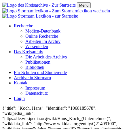
Menu
Recherche
Medien-Datenbank
Online Recherche
Arbeiten im Archiv
Wissenteilen
Das Kreisarchiv
Die Arbeit des Archivs
Publikationen
Bibliothek
Für Schulen und Studierende
Archive in Stormarn
Kontakt
Impressum
Datenschutz
Login
{"title": "Koch, Hans", "identifier": "1068185678",
"wikipedia_link":
"https://de.wikipedia.org/wiki/Hans_Koch_(Unternehmer)",
"wikidata_link": "http://www.wikidata.org/entity/Q21499100",
"wikidata_image": false, "image_small": "https://www.kreisarchiv-